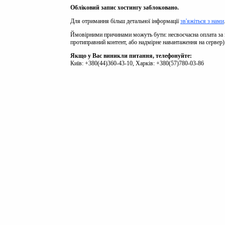
Обліковий запис хостингу заблоковано.
Для отримання більш детальної інформації
зв'яжіться з нами
Ймовірними причинами можуть бути: несвоєчасна оплата за 
протиправний контент, або надмірне навантаження на сервер)
Якщо у Вас виникли питання, телефонуйте:
Київ: +380(44)360-43-10, Харків: +380(57)780-03-86